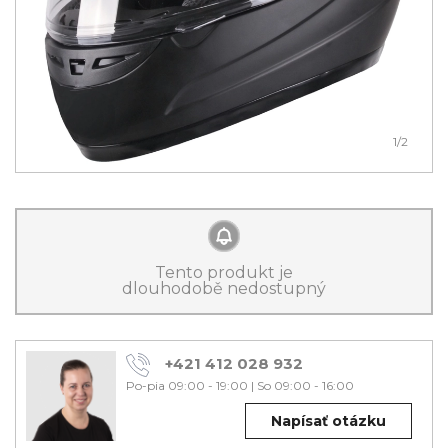
1
/2
Tento produkt je
dlouhodobě nedostupný
+421 412 028 932
Po-pia 09:00 - 19:00
|
So 09:00 - 16:00
Napísať otázku