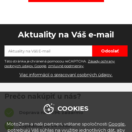
Aktuality na Váš e-mail
Táto stránka je chránená pomocou reCAPTCHA.
Zásady ochrany
osobných údajov Google
,
zmluvné podmienky
.
Viac informácií o spracovaní osobných údajov.
Prečo nakúpiť u nás?
COOKIES
Doprava nad 39€ zadarmo
MotoZem a naši partneri, vrátane spoločnosti
Google
,
Expedícia do 24 hodín
potrebujú Váš súhlas na využitie jednotlivých dát, aby