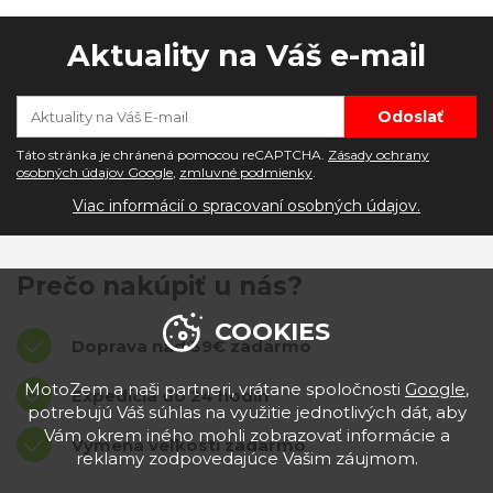
Aktuality na Váš e-mail
Táto stránka je chránená pomocou reCAPTCHA.
Zásady ochrany
osobných údajov Google
,
zmluvné podmienky
.
Viac informácií o spracovaní osobných údajov.
Prečo nakúpiť u nás?
COOKIES
Doprava nad 39€ zadarmo
MotoZem a naši partneri, vrátane spoločnosti
Google
,
Expedícia do 24 hodín
potrebujú Váš súhlas na využitie jednotlivých dát, aby
Vám okrem iného mohli zobrazovať informácie a
Výmena veľkostí zadarmo
reklamy zodpovedajúce Vašim záujmom.