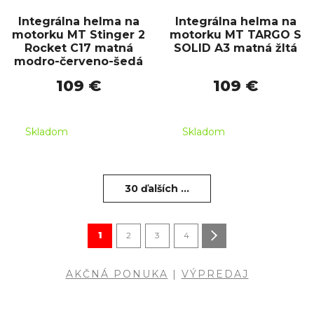
Integrálna helma na
Integrálna helma na
motorku MT Stinger 2
motorku MT TARGO S
Rocket C17 matná
SOLID A3 matná žltá
modro-červeno-šedá
109 €
109 €
Skladom
Skladom
30 ďalších ...
1
2
3
4
AKČNÁ PONUKA
|
VÝPREDAJ