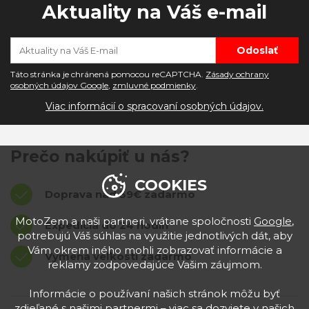
Aktuality na Váš e-mail
Táto stránka je chránená pomocou reCAPTCHA.
Zásady ochrany
osobných údajov Google
,
zmluvné podmienky
.
Viac informácií o spracovaní osobných údajov.
Prečo nakúpiť u nás?
COOKIES
Doprava nad 39€ zadarmo
MotoZem a naši partneri, vrátane spoločnosti
Google
,
Expedícia do 24 hodín
potrebujú Váš súhlas na využitie jednotlivých dát, aby
Vám okrem iného mohli zobrazovať informácie a
Výmena veľkostí zadarmo
reklamy zodpovedajúce Vašim záujmom.
Informácie o používaní našich stránok môžu byť
zdieľané s našimi partnermi – viac sa dozviete v našich