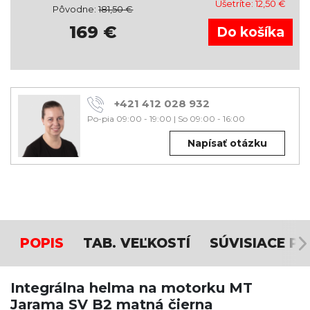
Ušetríte:
12,50
€
Pôvodne:
181,50
€
169
€
+421 412 028 932
Po-pia 09:00 - 19:00
|
So 09:00 - 16:00
Napísať otázku
POPIS
TAB. VEĽKOSTÍ
SÚVISIACE P
Integrálna helma na motorku MT
Jarama SV B2 matná čierna