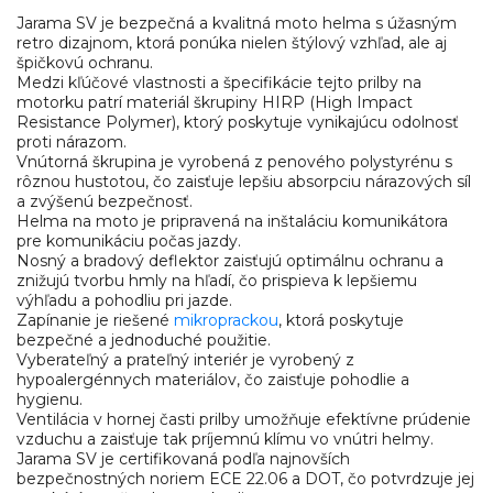
Jarama SV je bezpečná a kvalitná moto helma s úžasným
retro dizajnom, ktorá ponúka nielen štýlový vzhľad, ale aj
špičkovú ochranu.
Medzi kľúčové vlastnosti a špecifikácie tejto prilby na
motorku patrí materiál škrupiny HIRP (High Impact
Resistance Polymer), ktorý poskytuje vynikajúcu odolnosť
proti nárazom.
Vnútorná škrupina je vyrobená z penového polystyrénu s
rôznou hustotou, čo zaisťuje lepšiu absorpciu nárazových síl
a zvýšenú bezpečnosť.
Helma na moto je pripravená na inštaláciu komunikátora
pre komunikáciu počas jazdy.
Nosný a bradový deflektor zaisťujú optimálnu ochranu a
znižujú tvorbu hmly na hľadí, čo prispieva k lepšiemu
výhľadu a pohodliu pri jazde.
Zapínanie je riešené
mikroprackou
, ktorá poskytuje
bezpečné a jednoduché použitie.
Vyberateľný a prateľný interiér je vyrobený z
hypoalergénnych materiálov, čo zaisťuje pohodlie a
hygienu.
Ventilácia v hornej časti prilby umožňuje efektívne prúdenie
vzduchu a zaisťuje tak príjemnú klímu vo vnútri helmy.
Jarama SV je certifikovaná podľa najnovších
bezpečnostných noriem ECE 22.06 a DOT, čo potvrdzuje jej