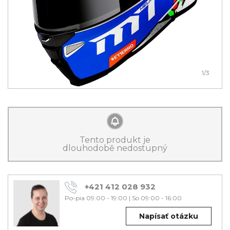
1
/3
Tento produkt je
dlouhodobě nedostupný
+421 412 028 932
Po-pia 09:00 - 19:00
|
So 09:00 - 16:00
Napísať otázku