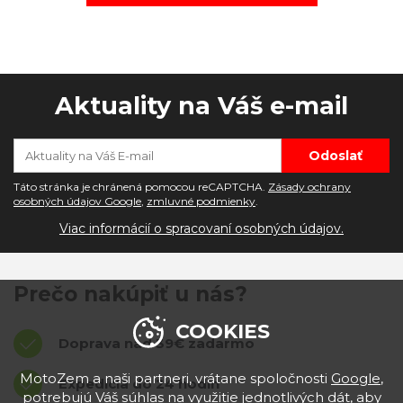
Aktuality na Váš e-mail
Táto stránka je chránená pomocou reCAPTCHA.
Zásady ochrany
osobných údajov Google
,
zmluvné podmienky
.
Viac informácií o spracovaní osobných údajov.
Prečo nakúpiť u nás?
COOKIES
Doprava nad 39€ zadarmo
MotoZem a naši partneri, vrátane spoločnosti
Google
,
Expedícia do 24 hodín
potrebujú Váš súhlas na využitie jednotlivých dát, aby