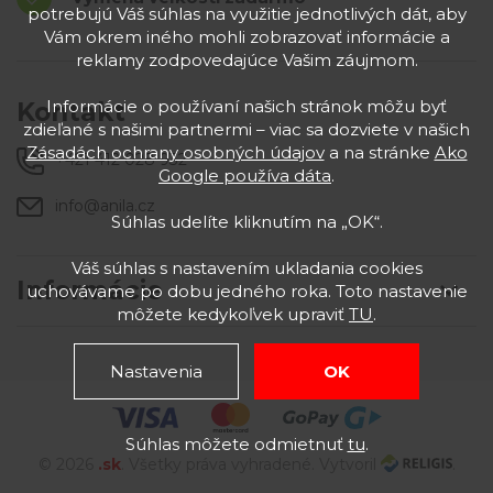
potrebujú Váš súhlas na využitie jednotlivých dát, aby
Vám okrem iného mohli zobrazovať informácie a
reklamy zodpovedajúce Vašim záujmom.
Informácie o používaní našich stránok môžu byť
Kontakt
zdieľané s našimi partnermi – viac sa dozviete v našich
Zásadách ochrany osobných údajov
a na stránke
Ako
+421 412 028 932
Google používa dáta
.
info@anila.cz
Súhlas udelíte kliknutím na „OK“.
Váš súhlas s nastavením ukladania cookies
Informácie
uchovávame po dobu jedného roka. Toto nastavenie
môžete kedykoľvek upraviť
TU
.
Nastavenia
OK
Súhlas môžete odmietnuť
tu
.
© 2026
.sk
. Všetky práva vyhradené. Vytvoril
.