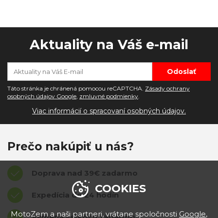
Aktuality na Váš e-mail
Táto stránka je chránená pomocou reCAPTCHA.
Zásady ochrany
osobných údajov Google
,
zmluvné podmienky
.
Viac informácií o spracovaní osobných údajov.
Prečo nakúpiť u nás?
Doprava nad 39€ zadarmo
COOKIES
Expedícia do 24 hodín
MotoZem a naši partneri, vrátane spoločnosti
Google
,
Výmena veľkostí zadarmo