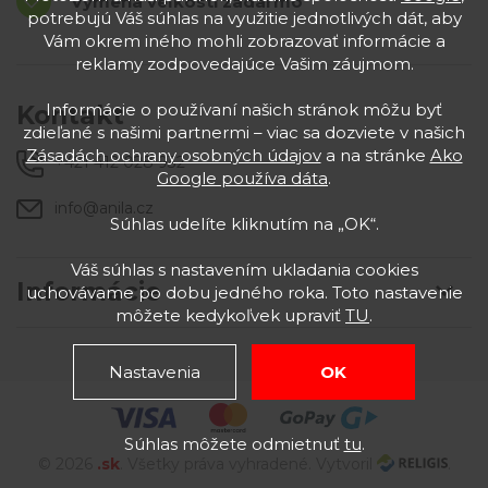
Výmena veľkostí zadarmo
potrebujú Váš súhlas na využitie jednotlivých dát, aby
Vám okrem iného mohli zobrazovať informácie a
reklamy zodpovedajúce Vašim záujmom.
Informácie o používaní našich stránok môžu byť
Kontakt
zdieľané s našimi partnermi – viac sa dozviete v našich
Zásadách ochrany osobných údajov
a na stránke
Ako
+421 412 028 932
Google používa dáta
.
info@anila.cz
Súhlas udelíte kliknutím na „OK“.
Váš súhlas s nastavením ukladania cookies
Informácie
uchovávame po dobu jedného roka. Toto nastavenie
môžete kedykoľvek upraviť
TU
.
Nastavenia
OK
Súhlas môžete odmietnuť
tu
.
© 2026
.sk
. Všetky práva vyhradené. Vytvoril
.