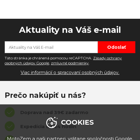
Aktuality na Váš e-mail
Táto stránka je chránená pomocou reCAPTCHA.
Zásady ochrany
osobných údajov Google
,
zmluvné podmienky
.
Viac informácií o spracovaní osobných údajov.
Prečo nakúpiť u nás?
Doprava nad 39€ zadarmo
COOKIES
Expedícia do 24 hodín
MotoZem a naši partneri, vrátane spoločnosti
Google
,