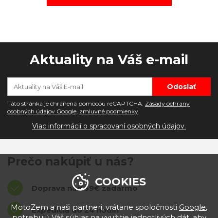
Aktuality na Váš e-mail
Táto stránka je chránená pomocou reCAPTCHA.
Zásady ochrany
osobných údajov Google
,
zmluvné podmienky
.
Viac informácií o spracovaní osobných údajov.
Prečo nakúpiť u nás?
COOKIES
Doprava nad 39€ zadarmo
MotoZem a naši partneri, vrátane spoločnosti
Google
,
Expedícia do 24 hodín
potrebujú Váš súhlas na využitie jednotlivých dát, aby