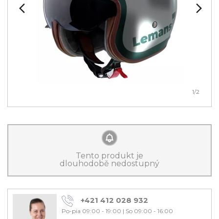
1
/2
Tento produkt je
dlouhodobě nedostupný
+421 412 028 932
Po-pia 09:00 - 19:00
|
So 09:00 - 16:00