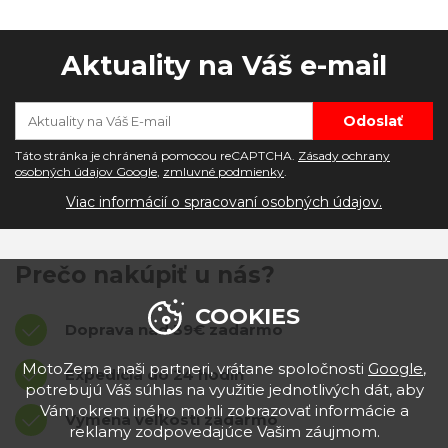
Aktuality na Váš e-mail
Táto stránka je chránená pomocou reCAPTCHA.
Zásady ochrany
osobných údajov Google
,
zmluvné podmienky
.
Viac informácií o spracovaní osobných údajov.
Prečo nakúpiť u nás?
COOKIES
Doprava nad 39€ zadarmo
MotoZem a naši partneri, vrátane spoločnosti
Google
,
Expedícia do 24 hodín
potrebujú Váš súhlas na využitie jednotlivých dát, aby
Vám okrem iného mohli zobrazovať informácie a
Výmena veľkostí zadarmo
reklamy zodpovedajúce Vašim záujmom.