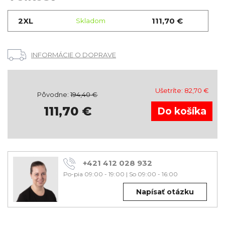
2XL
111,70 €
Skladom
INFORMÁCIE O DOPRAVE
Ušetríte:
82,70
€
Pôvodne:
194,40
€
111,70
€
+421 412 028 932
Po-pia 09:00 - 19:00
|
So 09:00 - 16:00
Napísať otázku