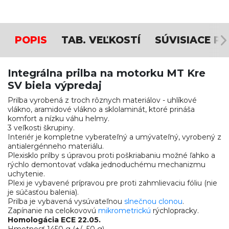
POPIS
TAB. VEĽKOSTÍ
SÚVISIACE P
Integrálna prilba na motorku MT Kre
SV biela výpredaj
Prilba vyrobená z troch rôznych materiálov - uhlíkové
vlákno, aramidové vlákno a sklolaminát, ktoré prináša
komfort a nízku váhu helmy.
3 veľkosti škrupiny.
Interiér je kompletne vyberateľný a umývateľný, vyrobený z
antialergénneho materiálu.
Plexisklo prilby s úpravou proti poškriabaniu možné ľahko a
rýchlo demontovať vďaka jednoduchému mechanizmu
uchytenie.
Plexi je vybavené prípravou pre proti zahmlievaciu fóliu (nie
je súčasťou balenia).
Prilba je vybavená vysúvateľnou
slnečnou clonou
.
Zapínanie na celokovovú
mikrometrickú
rýchlopracky.
Homologácia ECE 22.05.