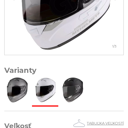
1
/3
Varianty
TABUĽKA VEĽKOSTÍ
Veľkosť