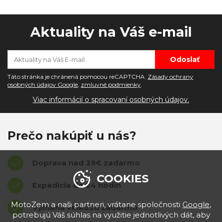
Aktuality na Váš e-mail
Táto stránka je chránená pomocou reCAPTCHA.
Zásady ochrany
osobných údajov Google
,
zmluvné podmienky
.
Viac informácií o spracovaní osobných údajov.
Prečo nakúpiť u nás?
Doprava nad 39€ zadarmo
COOKIES
Expedícia do 24 hodín
MotoZem a naši partneri, vrátane spoločnosti
Google
,
Výmena veľkostí zadarmo
potrebujú Váš súhlas na využitie jednotlivých dát, aby