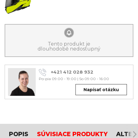
Tento produkt je
dlouhodobě nedostupný
+421 412 028 932
Po-pia 09:00 - 19:00
|
So 09:00 - 16:00
Napísať otázku
POPIS
SÚVISIACE PRODUKTY
ALTER