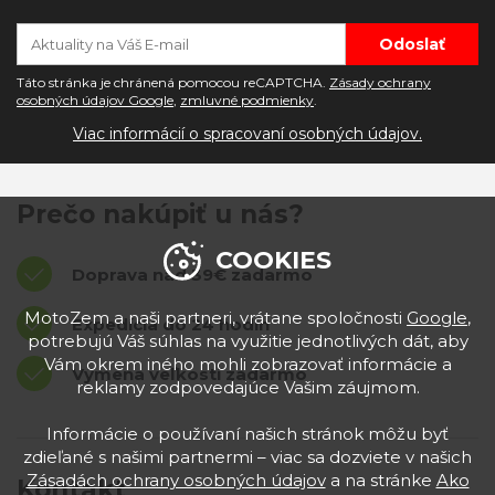
Táto stránka je chránená pomocou reCAPTCHA.
Zásady ochrany
osobných údajov Google
,
zmluvné podmienky
.
Viac informácií o spracovaní osobných údajov.
Prečo nakúpiť u nás?
COOKIES
Doprava nad 39€ zadarmo
MotoZem a naši partneri, vrátane spoločnosti
Google
,
Expedícia do 24 hodín
potrebujú Váš súhlas na využitie jednotlivých dát, aby
Vám okrem iného mohli zobrazovať informácie a
Výmena veľkostí zadarmo
reklamy zodpovedajúce Vašim záujmom.
Informácie o používaní našich stránok môžu byť
zdieľané s našimi partnermi – viac sa dozviete v našich
Zásadách ochrany osobných údajov
a na stránke
Ako
Kontakt